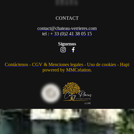
CONTACT
contact@chateau-verrieres.com
tel :
+ 33 (0)2 41 38 05 15
Síguenos
Contácte
nos
-
CGV
&
M
enciones legales
-
Uso de cookies
-
Hapi
powered by
MMCréation
.