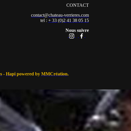
CONTACT
contact@chateau-verrieres.com
tel :
+ 33 (0)2 41 38 05 15
Nous suivre
es
-
Hapi
powered by
MMCréation
.